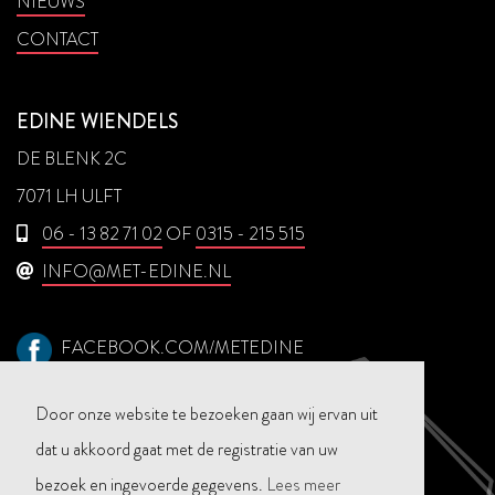
NIEUWS
CONTACT
EDINE WIENDELS
DE BLENK 2C
7071 LH ULFT
06 - 13 82 71 02
OF
0315 - 215 515
INFO@MET-EDINE.NL
FACEBOOK.COM/METEDINE
STUUR EEN WHATSAPP
Door onze website te bezoeken gaan wij ervan uit
dat u akkoord gaat met de registratie van uw
bezoek en ingevoerde gegevens.
Lees meer